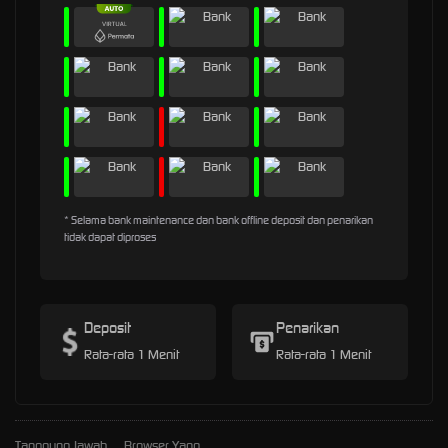
* Selama bank maintenance dan bank offline deposit dan penarikan
tidak dapat diproses
Deposit
Penarikan
Rata-rata 1 Menit
Rata-rata 1 Menit
Tanggung Jawab
Browser Yang