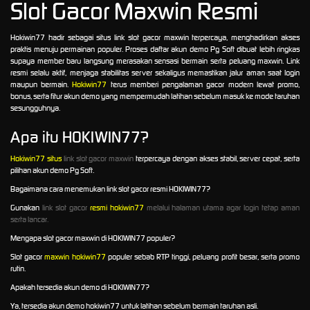
Slot Gacor Maxwin Resmi
Hokiwin77 hadir sebagai situs link slot gacor maxwin terpercaya, menghadirkan akses
praktis menuju permainan populer. Proses daftar akun demo Pg Soft dibuat lebih ringkas
supaya member baru langsung merasakan sensasi bermain serta peluang maxwin. Link
resmi selalu aktif, menjaga stabilitas server sekaligus memastikan jalur aman saat login
maupun bermain.
Hokiwin77
terus memberi pengalaman gacor modern lewat promo,
bonus, serta fitur akun demo yang mempermudah latihan sebelum masuk ke mode taruhan
sesungguhnya.
Apa itu HOKIWIN77?
Hokiwin77 situs
link slot gacor maxwin
terpercaya dengan akses stabil, server cepat, serta
pilihan akun demo Pg Soft.
Bagaimana cara menemukan link slot gacor resmi HOKIWIN77?
Gunakan
link slot gacor
resmi hokiwin77
melalui halaman utama agar login tetap aman
serta lancar.
Mengapa slot gacor maxwin di HOKIWIN77 populer?
Slot gacor
maxwin hokiwin77
populer sebab RTP tinggi, peluang profit besar, serta promo
rutin.
Apakah tersedia akun demo di HOKIWIN77?
Ya, tersedia akun demo hokiwin77 untuk latihan sebelum bermain taruhan asli.