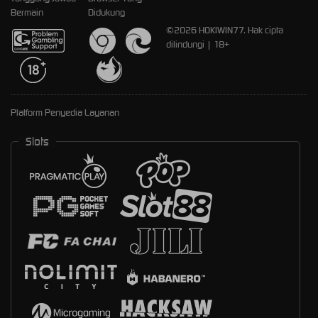
Bermain
Didukung
©2026 HOKIWIN77. Hak cipta
dilindungi | 18+
Platform Penyedia Layanan
Slots