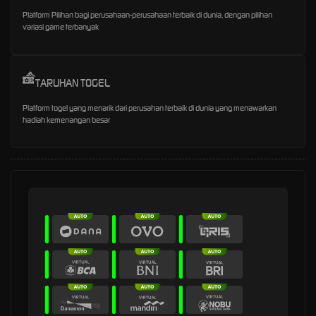
Platform Pilihan bagi perusahaan-perusahaan terbaik di dunia, dengan pilihan
variasi game terbanyak
TARUHAN TOGEL
Platform togel yang menarik dari perusahan terbaik di dunia yang menawarkan
hadiah kemenangan besar