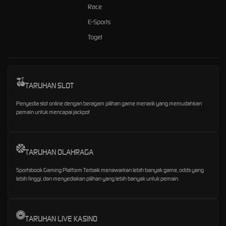
Race
E-Sports
Togel
TARUHAN SLOT
Penyedia slot online dengan beragam pilihan game menarik yang memudahkan
pemain untuk mencapai jackpot
TARUHAN OLAHRAGA
Sportsbook Gaming Platform Terbaik menawarkan lebih banyak game, odds yang
lebih tinggi, dan menyediakan pilihan yang lebih banyak untuk pemain.
TARUHAN LIVE KASINO