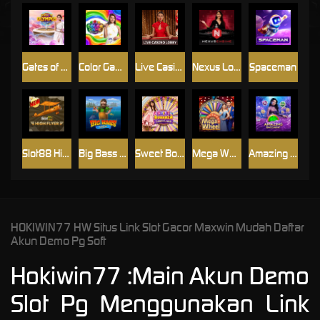
Gates of Olympus Roulette
Color Game Bonanza
Live Casino Lobby
Nexus Lounge
Spaceman
Slot88 High Flyer
Big Bass Crash
Sweet Bonanza Candyland
Mega Wheel
Amazing Baccarat
HOKIWIN77 HW Situs Link Slot Gacor Maxwin Mudah Daftar
Akun Demo Pg Soft
Hokiwin77 :Main Akun Demo
Slot Pg Menggunakan Link