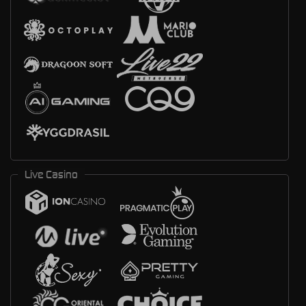
Live Casino