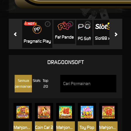
i
i
i
i
i
Facha
Fat Panda
Slot88 x PP
PG Soft
Pragmatic Play
DRAGOONSOFT
Semua
Slots
Top
permainan
20
Mahjong Win
Coin Cat 2
Mahjong Win 2
Toy Pop
Mahjong Win 3