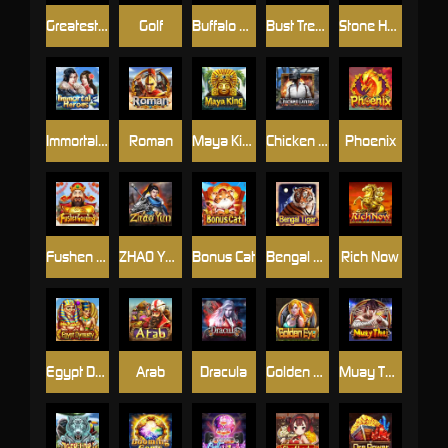
Greatest Circus
Golf
Buffalo Burst
Bust Treasury
Stone Hominid
Immortal Heroes
Roman
Maya King
Chicken Dinner
Phoenix
Fushen Coming
ZHAO YUN
Bonus Cat
Bengal Tiger
Rich Now
Egypt Dynasty
Arab
Dracula
Golden Eye
Muay Thai