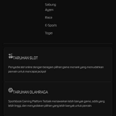
Sabung
Ayam
Race
E-Sports
Togel
TARUHAN SLOT
Penyedia slot online dengan beragam pilihan game menarik yang memudahkan
pemain untuk mencapai jackpot
TARUHAN OLAHRAGA
Sportsbook Gaming Platform Terbaik menawarkan lebih banyak game, odds yang
lebih tinggi, dan menyediakan pilihan yang lebih banyak untuk pemain.