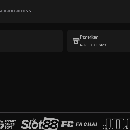
an tidak dapat diproses
Penarikan
Rata-rata 1 Menit