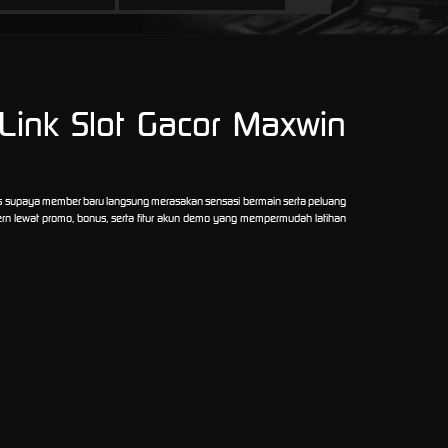
IDR
3,591,500.00
Gates of Olympus 1000
sen****2
IDR
3,027,500.00
Gates of Olympus 1000
ink Slot Gacor Maxwin
las****5
IDR
2,542,000.00
Gates of Olympus 1000
ngkas supaya member baru langsung merasakan sensasi bermain serta peluang
las****5
n lewat promo, bonus, serta fitur akun demo yang mempermudah latihan
IDR
2,435,040.00
Sweet Bonanza 1000
bebel****a
IDR
2,222,550.00
Gates of Olympus Super Scatter
no****1
IDR
2,034,500.00
Gates of Olympus 1000
no****1
IDR
1,969,000.00