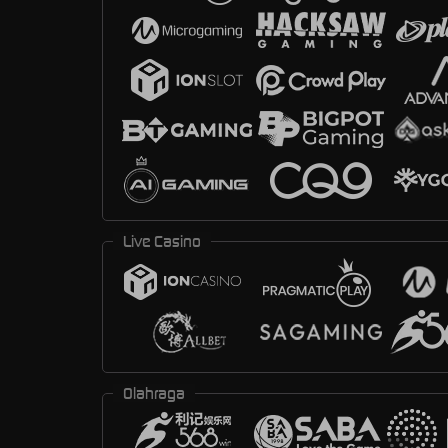
Live Casino
Olahraga