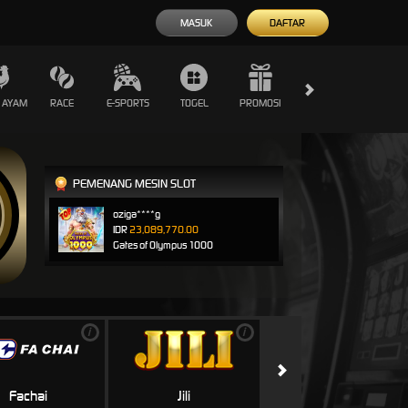
MASUK
DAFTAR
 AYAM
RACE
E-SPORTS
TOGEL
PROMOSI
PEMENANG MESIN SLOT
oziga****g
IDR
23,089,770.00
Gates of Olympus 1000
bag****a
IDR
18,643,800.00
Starlight Princess™ 1000
i
i
i
bebel****a
IDR
11,472,100.00
No Limit City
Gates of Olympus 1000
Fachai
Jili
no****1